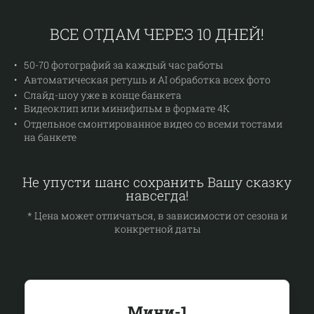
ВСЕ ОТДАМ ЧЕРЕЗ 10 ДНЕЙ!
50-70 фотографий за каждый час работы
Автоматическая ретушь и AI обработка всех фото
Слайд-шоу уже в конце банкета
Видеоклип или минифильм в формате 4К
Отдельное смонтированное видео со всеми тостами
на банкете
Не упусти шанс сохранить Вашу сказку
навсегда!
* Цена может отличаться, в зависимости от сезона и
конкретной даты
Мини-1